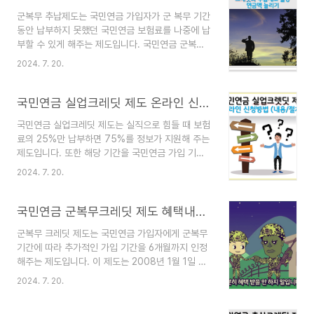
3,682,609원3인 가구: 4,714,657원4인 가구:
군복무 추납제도는 국민연금 가입자가 군 복무 기간
5,729,913원5인 가구: 6,695,735원6인 가구:
동안 납부하지 못했던 국민연금 보험료를 나중에 납
7,618,369원 연도별 기준중위소득표기준 중위소
부할 수 있게 해주는 제도입니다. 국민연금 군복무
득은 보건복지부장관이 고시하는 국민 가구소득의
크레딧제도와 함께 이용하면 국민연금액을 2배로
중윗값입니다. 복지 정책의 기준으로 활용되며, 매
2024. 7. 20.
늘리 수 있어 고려해 볼 만합니다. 군복무 추납제
년 조정됩니다. 생계급여, 의료급여 등 다양한 복지
도를 활용하면, 최소 가입 기간을 채우고 연금 수령
프로그램의 대상자 선정과 지원 금..
액을 약 2배 증가시킬 수 있습니다. 이는 노후 준비
국민연금 실업크레딧 제도 온라인 신청방법 및 내용, 절차
에 효과적이며, 최근 신청자가 급증하고 있습니다.
국민연금 실업크레딧 제도는 실직으로 힘들 때 보험
국민연금 군복무 추납 신청국민연금 군복무 추납
료의 25%만 납부하면 75%를 정보가 지원해 주는
신청 방법은 다음과 같습니다. 국민연금 군복무 추
제도입니다. 또한 해당 기간을 국민연금 가입 기간
납신청 온라인 신청 국민연금공단 홈페이지 홈페이
으로 인정해주는 제도입니다. 18세 이상 60세 미
지 > 개인 > 신고/신청 > 추납보험료 납부 신청 >
2024. 7. 20.
만의 실업급여 수급자가 대상이며, 1인당 최대 12개
추납희망기간 입력 내곁에 국민연금' 모바일 앱 앱
월까지 지원받을 수 있습니다. 이는 실직자의 노후
> 전체메뉴 > 신고/신청 > 추납보험료 납부신청 >
보장을 강화하기 위해 2016년 8월부터 시행되고
국민연금 군복무크레딧 제도 혜택내용, 신청방법
추납..
있습니다. 국민연금 실업크레딧 제도 내용국민연
군복무 크레딧 제도는 국민연금 가입자에게 군복무
금 실업크레딧 제도는 실업 기간 동안 국민연금 보
기간에 따라 추가적인 가입 기간을 6개월까지 인정
험료 납부가 어려운 사람들을 지원하기 위해 마련된
해주는 제도입니다. 이 제도는 2008년 1월 1일 이
제도입니다. 이 제도의 주요 특징을 알려드립니
후 군에 입대하여 6개월 이상의 병역 의무를 이행한
다. 국민연금 실업크레딧 제도 온라인 신청하기 목
2024. 7. 20.
사람에게 적용됩니다. 군복무 해당자는 6개월의 국
적실업 기간에 대해 국민연금 보험료의 일부를 지원
민연금 가입 기간이 추가로 인정되며, 이 기간 동안
하고, 해당 기간을 국민연금 가입 기간으로 인정해