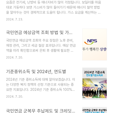
요즘은 전기세, 난방비 등 에너지비가 많이 걱정됩니다. 보일러를 마음
을 선택할 수 있습니다. 특히 임플란트, 크라운, 브
대로 가동하다 보면 가스비가 많이 들어가기 때문에 에너지 절약 방법
릿지 등의 보철치료를 포함한 상품이 있습니다.라이
을 알아두는 것이 경제적으로 도움이 됩니다. 가스 요금을 계산하는 방
나 생명 치아보험 현대해상: 다양한 치아보험 상품
법으로는 집마다 있는 자가검침계를 이용하여 직접 계산하거나, 관련
을 제공하며, 고객의 필요에 맞춘 맞춤형 보장이 가
2024. 7. 23.
홈페이지에서 간편하게 실시간 요금 조회가 가능합니다. 특히 최근에는
능합니다. 임플란트와 같은 고가의 치과 치료를 대
홈페이지에서 요금 조회하는 것이 더욱 편리하다는 점이 있습니다. 겨
비할 수 있는 상품이 있습니다.현대해상 치아보험
국민연금 예상금액 조회 방법 및 가입 기간 늘릴 수 있는 방법
울철 난방비, 여름철 전기세 등 에너지비를 절약하는 방법을 알아두면
KB손해보험 (LI..
가정 경제에 큰 도움이 됩니다. 만약 도시가스 요금을 조회하려는데
국민연금 예상금액 조회의 주요 장점은 노후 준비,
주소를 모르거나 집에 PC가 없는 경우, 스마트폰 앱을 사용할 수 있습
재정 관리, 그리고 세금 절감 효과입니다. 예상 연금
니다. 거주하는 지역의 가스 공사를 검색하여 해당 앱을 다운로드하면
액을 미리 확인함으로써 은퇴 후 생활에 필요한 재
됩니다. PC 가스 요금조회 하기 ..
정 계획을 세울 수 있습니다. 또한, 현재의 재정 상
2024. 7. 20.
황을 점검하고 필요시 추가적인 저축이나 투자 계획
을 수립할 수 있으며, 국민연금 보험료가 소득공제
대상이므로 세금 절감 효과도 기대할 수 있습니다
기준중위소득 및 2024년, 연도별
국민연연금 예상금액 조회방법 국민연금 예상금액
2024년 기준 중위소득에 대해 알아보겠습니다. 이
을 조회하기 위해서는 국민연금공단의 다양한 온라
는 다양한 복지 정책의 선정 기준으로 사용되는 중
인 서비스를 이용할 수 있습니다. 다음은 예상연금
요한 지표입니다. 2024년 기준 중위소득 100%는
액을 확인하는 방법입니다, NPS 전자민원서비스◦
아래와 같고, 이를 활용해 다양한 정책을 추진할 수
국민연금공단의 전자민원서비스 웹사이트를 통해
2024. 7. 20.
있습니다. 2024년 4인가구 기준중위소득 이는
가입내역, 예상연금, 부과 및 납부내역 등을 조회할
2023년 대비 6.09% 인상된 금액입니다(4인 가구
수 있습니다.◦ 예상연금월액 조회는 연기연금 신청
기준) 1인 가구: 2,228,445원2인 가구:
국민연금 군복무 추납제도 및 크레딧과 추납제도 활용 연금액 2배 늘리기
자도 포함됩니다.국민연..