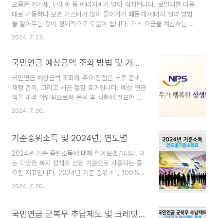
요즘은 전기세, 난방비 등 에너지비가 많이 걱정됩니다. 보일러를 마음
을 선택할 수 있습니다. 특히 임플란트, 크라운, 브
대로 가동하다 보면 가스비가 많이 들어가기 때문에 에너지 절약 방법
릿지 등의 보철치료를 포함한 상품이 있습니다.라이
을 알아두는 것이 경제적으로 도움이 됩니다. 가스 요금을 계산하는 방
나 생명 치아보험 현대해상: 다양한 치아보험 상품
법으로는 집마다 있는 자가검침계를 이용하여 직접 계산하거나, 관련
을 제공하며, 고객의 필요에 맞춘 맞춤형 보장이 가
2024. 7. 23.
홈페이지에서 간편하게 실시간 요금 조회가 가능합니다. 특히 최근에는
능합니다. 임플란트와 같은 고가의 치과 치료를 대
홈페이지에서 요금 조회하는 것이 더욱 편리하다는 점이 있습니다. 겨
비할 수 있는 상품이 있습니다.현대해상 치아보험
국민연금 예상금액 조회 방법 및 가입 기간 늘릴 수 있는 방법
울철 난방비, 여름철 전기세 등 에너지비를 절약하는 방법을 알아두면
KB손해보험 (LI..
가정 경제에 큰 도움이 됩니다. 만약 도시가스 요금을 조회하려는데
국민연금 예상금액 조회의 주요 장점은 노후 준비,
주소를 모르거나 집에 PC가 없는 경우, 스마트폰 앱을 사용할 수 있습
재정 관리, 그리고 세금 절감 효과입니다. 예상 연금
니다. 거주하는 지역의 가스 공사를 검색하여 해당 앱을 다운로드하면
액을 미리 확인함으로써 은퇴 후 생활에 필요한 재
됩니다. PC 가스 요금조회 하기 ..
정 계획을 세울 수 있습니다. 또한, 현재의 재정 상
2024. 7. 20.
황을 점검하고 필요시 추가적인 저축이나 투자 계획
을 수립할 수 있으며, 국민연금 보험료가 소득공제
대상이므로 세금 절감 효과도 기대할 수 있습니다
기준중위소득 및 2024년, 연도별
국민연연금 예상금액 조회방법 국민연금 예상금액
2024년 기준 중위소득에 대해 알아보겠습니다. 이
을 조회하기 위해서는 국민연금공단의 다양한 온라
는 다양한 복지 정책의 선정 기준으로 사용되는 중
인 서비스를 이용할 수 있습니다. 다음은 예상연금
요한 지표입니다. 2024년 기준 중위소득 100%는
액을 확인하는 방법입니다, NPS 전자민원서비스◦
아래와 같고, 이를 활용해 다양한 정책을 추진할 수
국민연금공단의 전자민원서비스 웹사이트를 통해
2024. 7. 20.
있습니다. 2024년 4인가구 기준중위소득 이는
가입내역, 예상연금, 부과 및 납부내역 등을 조회할
2023년 대비 6.09% 인상된 금액입니다(4인 가구
수 있습니다.◦ 예상연금월액 조회는 연기연금 신청
기준) 1인 가구: 2,228,445원2인 가구:
국민연금 군복무 추납제도 및 크레딧과 추납제도 활용 연금액 2배 늘리기
자도 포함됩니다.국민연..