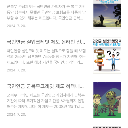
3,682,609원3인 가구: 4,714,657원4인 가구:
군복무 추납제도는 국민연금 가입자가 군 복무 기간
5,729,913원5인 가구: 6,695,735원6인 가구:
동안 납부하지 못했던 국민연금 보험료를 나중에 납
7,618,369원 연도별 기준중위소득표기준 중위소
부할 수 있게 해주는 제도입니다. 국민연금 군복무
득은 보건복지부장관이 고시하는 국민 가구소득의
크레딧제도와 함께 이용하면 국민연금액을 2배로
중윗값입니다. 복지 정책의 기준으로 활용되며, 매
2024. 7. 20.
늘리 수 있어 고려해 볼 만합니다. 군복무 추납제
년 조정됩니다. 생계급여, 의료급여 등 다양한 복지
도를 활용하면, 최소 가입 기간을 채우고 연금 수령
프로그램의 대상자 선정과 지원 금..
액을 약 2배 증가시킬 수 있습니다. 이는 노후 준비
국민연금 실업크레딧 제도 온라인 신청방법 및 내용, 절차
에 효과적이며, 최근 신청자가 급증하고 있습니다.
국민연금 실업크레딧 제도는 실직으로 힘들 때 보험
국민연금 군복무 추납 신청국민연금 군복무 추납
료의 25%만 납부하면 75%를 정보가 지원해 주는
신청 방법은 다음과 같습니다. 국민연금 군복무 추
제도입니다. 또한 해당 기간을 국민연금 가입 기간
납신청 온라인 신청 국민연금공단 홈페이지 홈페이
으로 인정해주는 제도입니다. 18세 이상 60세 미
지 > 개인 > 신고/신청 > 추납보험료 납부 신청 >
2024. 7. 20.
만의 실업급여 수급자가 대상이며, 1인당 최대 12개
추납희망기간 입력 내곁에 국민연금' 모바일 앱 앱
월까지 지원받을 수 있습니다. 이는 실직자의 노후
> 전체메뉴 > 신고/신청 > 추납보험료 납부신청 >
보장을 강화하기 위해 2016년 8월부터 시행되고
국민연금 군복무크레딧 제도 혜택내용, 신청방법
추납..
있습니다. 국민연금 실업크레딧 제도 내용국민연
군복무 크레딧 제도는 국민연금 가입자에게 군복무
금 실업크레딧 제도는 실업 기간 동안 국민연금 보
기간에 따라 추가적인 가입 기간을 6개월까지 인정
험료 납부가 어려운 사람들을 지원하기 위해 마련된
해주는 제도입니다. 이 제도는 2008년 1월 1일 이
제도입니다. 이 제도의 주요 특징을 알려드립니
후 군에 입대하여 6개월 이상의 병역 의무를 이행한
다. 국민연금 실업크레딧 제도 온라인 신청하기 목
2024. 7. 20.
사람에게 적용됩니다. 군복무 해당자는 6개월의 국
적실업 기간에 대해 국민연금 보험료의 일부를 지원
민연금 가입 기간이 추가로 인정되며, 이 기간 동안
하고, 해당 기간을 국민연금 가입 기간으로 인정해