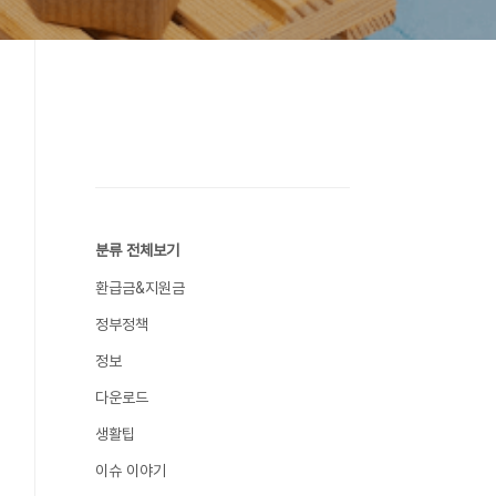
분류 전체보기
환급금&지원금
정부정책
정보
다운로드
생활팁
이슈 이야기