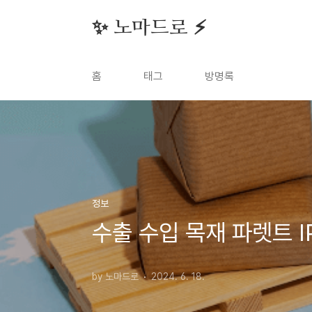
본문 바로가기
✨ 노마드로 ⚡️
홈
태그
방명록
정보
수출 수입 목재 파렛트 
by 노마드로
2024. 6. 18.