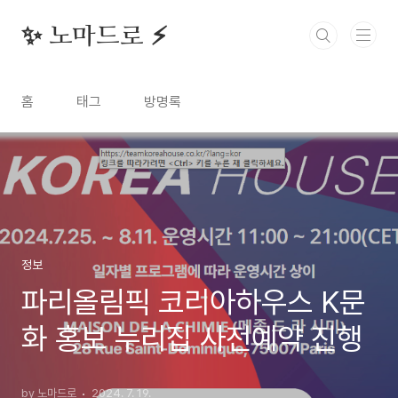
본문 바로가기
✨ 노마드로 ⚡️
홈
태그
방명록
정보
파리올림픽 코리아하우스 K문
화 홍보 누리집 사전예약 진행
by 노마드로
2024. 7. 19.