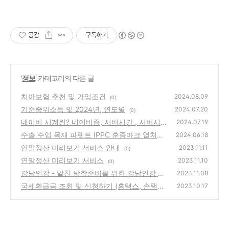
공감
구독하기
'
정보
' 카테고리의 다른 글
치아보험 추천 및 가입조건
2024.08.09
(0)
기준중위소득 및 2024년, 연도별
2024.07.20
(0)
네이버 시계란? 네이비즘, 서버시간 , 서버시
2024.07.19
계 활용법
수출 수입 목재 파렛트 IPPC 훈증마크 열처리
(0)
2024.06.18
장단점 비교
연말정산 미리보기 서비스 안내
(0)
2023.11.11
(0)
연말정산 미리보기 서비스
2023.11.10
(0)
강남인강 - 알찬 방학준비를 위한 강남인강 이
2023.11.08
용팁 및 장학금 안내
국세환급금 조회 및 신청하기 (홈택스, 손택스,
(0)
2023.10.17
우편, 전화)
(0)