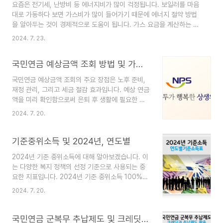
요즘은 전기세, 난방비 등 에너지비가 많이 걱정됩니다. 보일러를 마음
을 선택할 수 있습니다. 특히 임플란트, 크라운, 브
대로 가동하다 보면 가스비가 많이 들어가기 때문에 에너지 절약 방법
릿지 등의 보철치료를 포함한 상품이 있습니다.라이
을 알아두는 것이 경제적으로 도움이 됩니다. 가스 요금을 계산하는 방
나 생명 치아보험 현대해상: 다양한 치아보험 상품
법으로는 집마다 있는 자가검침계를 이용하여 직접 계산하거나, 관련
을 제공하며, 고객의 필요에 맞춘 맞춤형 보장이 가
2024. 7. 23.
홈페이지에서 간편하게 실시간 요금 조회가 가능합니다. 특히 최근에는
능합니다. 임플란트와 같은 고가의 치과 치료를 대
홈페이지에서 요금 조회하는 것이 더욱 편리하다는 점이 있습니다. 겨
비할 수 있는 상품이 있습니다.현대해상 치아보험
국민연금 예상금액 조회 방법 및 가입 기간 늘릴 수 있는 방법
울철 난방비, 여름철 전기세 등 에너지비를 절약하는 방법을 알아두면
KB손해보험 (LI..
가정 경제에 큰 도움이 됩니다. 만약 도시가스 요금을 조회하려는데
국민연금 예상금액 조회의 주요 장점은 노후 준비,
주소를 모르거나 집에 PC가 없는 경우, 스마트폰 앱을 사용할 수 있습
재정 관리, 그리고 세금 절감 효과입니다. 예상 연금
니다. 거주하는 지역의 가스 공사를 검색하여 해당 앱을 다운로드하면
액을 미리 확인함으로써 은퇴 후 생활에 필요한 재
됩니다. PC 가스 요금조회 하기 ..
정 계획을 세울 수 있습니다. 또한, 현재의 재정 상
2024. 7. 20.
황을 점검하고 필요시 추가적인 저축이나 투자 계획
을 수립할 수 있으며, 국민연금 보험료가 소득공제
대상이므로 세금 절감 효과도 기대할 수 있습니다
기준중위소득 및 2024년, 연도별
국민연연금 예상금액 조회방법 국민연금 예상금액
2024년 기준 중위소득에 대해 알아보겠습니다. 이
을 조회하기 위해서는 국민연금공단의 다양한 온라
는 다양한 복지 정책의 선정 기준으로 사용되는 중
인 서비스를 이용할 수 있습니다. 다음은 예상연금
요한 지표입니다. 2024년 기준 중위소득 100%는
액을 확인하는 방법입니다, NPS 전자민원서비스◦
아래와 같고, 이를 활용해 다양한 정책을 추진할 수
국민연금공단의 전자민원서비스 웹사이트를 통해
2024. 7. 20.
있습니다. 2024년 4인가구 기준중위소득 이는
가입내역, 예상연금, 부과 및 납부내역 등을 조회할
2023년 대비 6.09% 인상된 금액입니다(4인 가구
수 있습니다.◦ 예상연금월액 조회는 연기연금 신청
기준) 1인 가구: 2,228,445원2인 가구:
국민연금 군복무 추납제도 및 크레딧과 추납제도 활용 연금액 2배 늘리기
자도 포함됩니다.국민연..