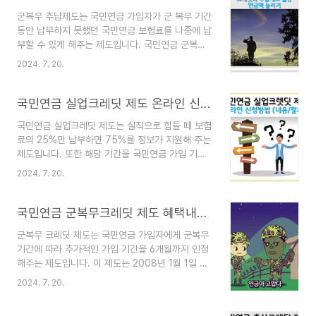
3,682,609원3인 가구: 4,714,657원4인 가구:
군복무 추납제도는 국민연금 가입자가 군 복무 기간
5,729,913원5인 가구: 6,695,735원6인 가구:
동안 납부하지 못했던 국민연금 보험료를 나중에 납
7,618,369원 연도별 기준중위소득표기준 중위소
부할 수 있게 해주는 제도입니다. 국민연금 군복무
득은 보건복지부장관이 고시하는 국민 가구소득의
크레딧제도와 함께 이용하면 국민연금액을 2배로
중윗값입니다. 복지 정책의 기준으로 활용되며, 매
2024. 7. 20.
늘리 수 있어 고려해 볼 만합니다. 군복무 추납제
년 조정됩니다. 생계급여, 의료급여 등 다양한 복지
도를 활용하면, 최소 가입 기간을 채우고 연금 수령
프로그램의 대상자 선정과 지원 금..
액을 약 2배 증가시킬 수 있습니다. 이는 노후 준비
국민연금 실업크레딧 제도 온라인 신청방법 및 내용, 절차
에 효과적이며, 최근 신청자가 급증하고 있습니다.
국민연금 실업크레딧 제도는 실직으로 힘들 때 보험
국민연금 군복무 추납 신청국민연금 군복무 추납
료의 25%만 납부하면 75%를 정보가 지원해 주는
신청 방법은 다음과 같습니다. 국민연금 군복무 추
제도입니다. 또한 해당 기간을 국민연금 가입 기간
납신청 온라인 신청 국민연금공단 홈페이지 홈페이
으로 인정해주는 제도입니다. 18세 이상 60세 미
지 > 개인 > 신고/신청 > 추납보험료 납부 신청 >
2024. 7. 20.
만의 실업급여 수급자가 대상이며, 1인당 최대 12개
추납희망기간 입력 내곁에 국민연금' 모바일 앱 앱
월까지 지원받을 수 있습니다. 이는 실직자의 노후
> 전체메뉴 > 신고/신청 > 추납보험료 납부신청 >
보장을 강화하기 위해 2016년 8월부터 시행되고
국민연금 군복무크레딧 제도 혜택내용, 신청방법
추납..
있습니다. 국민연금 실업크레딧 제도 내용국민연
군복무 크레딧 제도는 국민연금 가입자에게 군복무
금 실업크레딧 제도는 실업 기간 동안 국민연금 보
기간에 따라 추가적인 가입 기간을 6개월까지 인정
험료 납부가 어려운 사람들을 지원하기 위해 마련된
해주는 제도입니다. 이 제도는 2008년 1월 1일 이
제도입니다. 이 제도의 주요 특징을 알려드립니
후 군에 입대하여 6개월 이상의 병역 의무를 이행한
다. 국민연금 실업크레딧 제도 온라인 신청하기 목
2024. 7. 20.
사람에게 적용됩니다. 군복무 해당자는 6개월의 국
적실업 기간에 대해 국민연금 보험료의 일부를 지원
민연금 가입 기간이 추가로 인정되며, 이 기간 동안
하고, 해당 기간을 국민연금 가입 기간으로 인정해